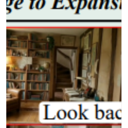
ufficialmente entrati in una nuova era. Se il 2023 è stato l'anno
dello stupore per i chatbot e il 2024 quello delle prime
sperimentazioni aziendali, il 2026 si configura come l'anno della
"più grande costruzione infrastrutturale della storia umana".
L'Intelligenza Artificiale non è più solo un software, ma una
"utility" fondamentale paragonabile alla rete elettrica. Per
comprendere questa metamorfosi, il framework di