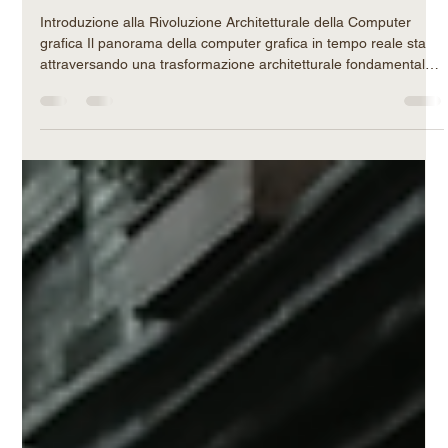
Filippo-Maria Rotatori
14 apr
Tempo di lettura: 23 min
(APPROFONDIMENTO)Il Paradigma
del Rendering Neurale: Un'Analisi
Esauriente sulle Pipeline
Differenziabili e la Simulazione per