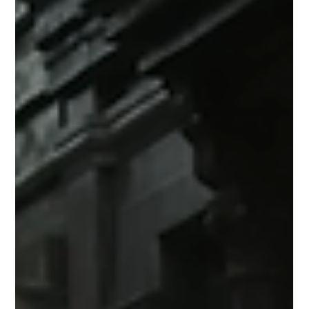
l'Intelligenza Artificiale Fisica
Introduzione alla Rivoluzione Architetturale della Computer
grafica Il panorama della computer grafica in tempo reale sta
attraversando una trasformazione architetturale fondamentale,
segnando un allontanamento sistemico dalle approssimazioni
matematiche esplicite codificate manualmente, per abbracciare
un paradigma basato su rappresentazioni apprese e guidate
dai dati. Storicamente, le pipeline grafiche si sono affidate a
funzioni analitiche complesse per simulare l'interazi