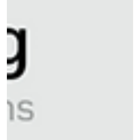
un video in cui camminate nel corridoio di una casa
sconosciuta, aprite una porta, fate un giro in giardino e poi
rientrate. Finora, un'IA standard avrebbe fatto un ottimo lavoro
nei primi 3 secondi. Poi, le pareti avrebbero iniziato a
sciogliersi, e una volta rientrati in casa, il corridoio sarebbe
stato completamente diverso. Questo limite sta per essere
superato. Lo Spatial Intelligence Lab di NVIDIA ha rece