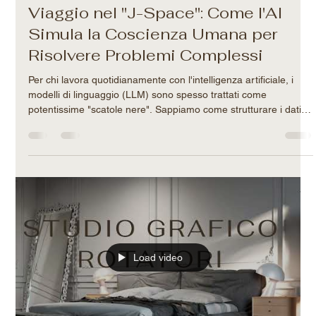
Filippo-Maria Rotatori
28 lug
Tempo di lettura: 3 min
Viaggio nel "J-Space": Come l'AI
Simula la Coscienza Umana per
Risolvere Problemi Complessi
Per chi lavora quotidianamente con l'intelligenza artificiale, i
modelli di linguaggio (LLM) sono spesso trattati come
potentissime "scatole nere". Sappiamo come strutturare i dati in
ingresso e come orchestrare gli output, ma ciò che accade in
quei millisecondi di elaborazione interna è sempre stato avvolto
nel mistero. Oggi, però, una scoperta dei ricercatori di
Anthropic ha gettato un fascio di luce su questo abisso
matematico. Studiando l'architettura interna di Claude, h