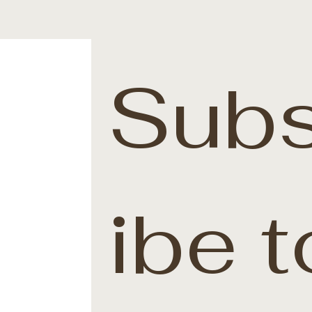
Subs
ibe t