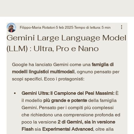
Filippo-Maria Rotatori
5 feb 2025
Tempo di lettura: 5 min
Gemini Large Language Model
(LLM) : Ultra, Pro e Nano
Google ha lanciato Gemini come una 
famiglia di 
modelli linguistici multimodali
, ognuno pensato per 
scopi specifici. Ecco i protagonisti:
Gemini Ultra: Il Campione dei Pesi Massimi:
 È 
il modello 
più grande e potente
 della famiglia 
Gemini. Pensato per i compiti più complessi 
che richiedono una comprensione profonda ed 
poco la versione 
2 di Gemini, sia in versione 
Flash
 sia 
Experimental Advanced
, oltre alla 