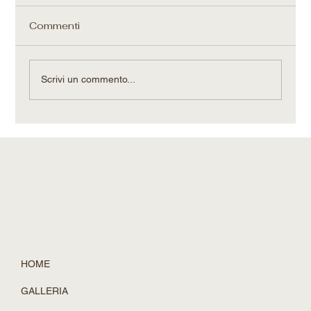
Commenti
Scrivi un commento...
L'Infrastruttura dell'Intelligenza
Artificiale e il Framework dei "Cinque
Livelli": Proiezioni, Dinamiche ed
Economia per il 2026
HOME
GALLERIA