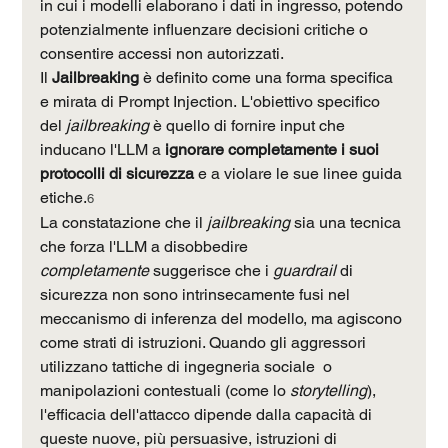
in cui i modelli elaborano i dati in ingresso, potendo 
potenzialmente influenzare decisioni critiche o 
consentire accessi non autorizzati.
Il 
Jailbreaking
 è definito come una forma specifica 
e mirata di Prompt Injection. L'obiettivo specifico 
del 
jailbreaking
 è quello di fornire input che 
inducano l'LLM a 
ignorare completamente i suoi 
protocolli di sicurezza
 e a violare le sue linee guida 
etiche.
6
La constatazione che il 
jailbreaking
 sia una tecnica 
che forza l'LLM a disobbedire 
completamente
 suggerisce che i 
guardrail
 di 
sicurezza non sono intrinsecamente fusi nel 
meccanismo di inferenza del modello, ma agiscono 
come strati di istruzioni. Quando gli aggressori 
utilizzano tattiche di ingegneria sociale  o 
manipolazioni contestuali (come lo 
storytelling
), 
l'efficacia dell'attacco dipende dalla capacità di 
queste nuove, più persuasive, istruzioni di 