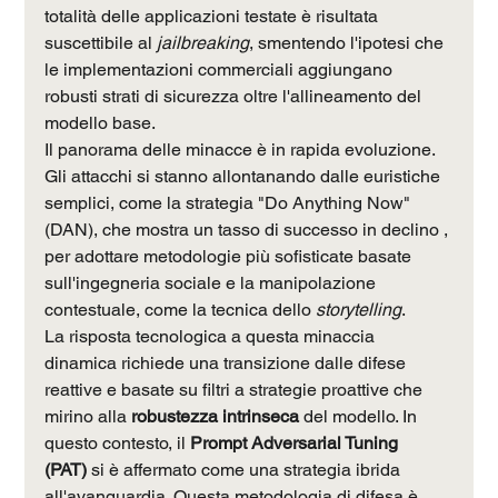
totalità delle applicazioni testate è risultata 
suscettibile al 
jailbreaking
, smentendo l'ipotesi che 
le implementazioni commerciali aggiungano 
robusti strati di sicurezza oltre l'allineamento del 
modello base.
Il panorama delle minacce è in rapida evoluzione. 
Gli attacchi si stanno allontanando dalle euristiche 
semplici, come la strategia "Do Anything Now" 
(DAN), che mostra un tasso di successo in declino , 
per adottare metodologie più sofisticate basate 
sull'ingegneria sociale e la manipolazione 
contestuale, come la tecnica dello 
storytelling
.
La risposta tecnologica a questa minaccia 
dinamica richiede una transizione dalle difese 
reattive e basate su filtri a strategie proattive che 
mirino alla 
robustezza intrinseca
 del modello. In 
questo contesto, il 
Prompt Adversarial Tuning 
(PAT)
 si è affermato come una strategia ibrida 
all'avanguardia. Questa metodologia di difesa è 