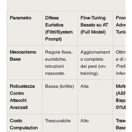
Parametro
Difesa 
Fine-Tuning 
Prompt
Euristica 
Basato su AT 
Adversa
(Filtri/System 
(Full Model)
Tuning 
Prompt)
Meccanismo 
Regole fisse, 
Aggiornament
Ottimiz
Base
euristiche, 
o completo 
e di un 
istruzioni 
dei pesi (on-
Prefix
 (
nascoste.
training).
inferenc
Robustezza 
Bassa (brittle)
Alta
Molto Al
Contro 
(ASR 
Attacchi 
$\appro
Avanzati
0\%$)
4
Costo 
Trascurabile
Alto
Trascur
Computazion
Basso