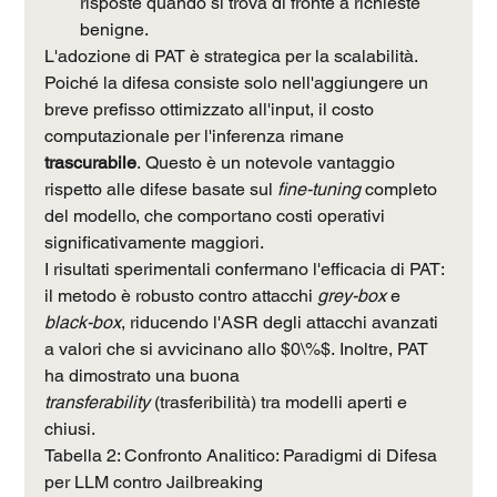
risposte quando si trova di fronte a richieste 
benigne.
L'adozione di PAT è strategica per la scalabilità. 
Poiché la difesa consiste solo nell'aggiungere un 
breve prefisso ottimizzato all'input, il costo 
computazionale per l'inferenza rimane 
trascurabile
. Questo è un notevole vantaggio 
rispetto alle difese basate sul 
fine-tuning
 completo 
del modello, che comportano costi operativi 
significativamente maggiori.
I risultati sperimentali confermano l'efficacia di PAT: 
il metodo è robusto contro attacchi 
grey-box
 e 
black-box
, riducendo l'ASR degli attacchi avanzati 
a valori che si avvicinano allo $0\%$. Inoltre, PAT 
ha dimostrato una buona 
transferability
 (trasferibilità) tra modelli aperti e 
chiusi.
Tabella 2: Confronto Analitico: Paradigmi di Difesa 
per LLM contro Jailbreaking