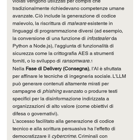
violati vengono utilizzati per compiti che 
tradizionalmente richiedevano competenze umane 
avanzate. Ciò include la generazione di codice 
malevolo, la riscrittura di 
malware
 esistente in 
linguaggi di programmazione diversi (ad esempio, 
la conversione di una funzione di 
infostealer
 da 
Python a Node.js), l'aggiunta di funzionalità di 
sicurezza come la crittografia AES a strumenti 
forniti, o lo sviluppo di 
ransomware
.
1
Nella 
Fase di Delivery (Consegna)
, l'AI è sfruttata 
per affinare le tecniche di ingegneria sociale. L'LLM 
può generare contenuti altamente mirati per 
campagne di 
phishing
 avanzato o produrre testi 
specifici per la disinformazione indirizzata a 
organizzazioni di alto valore (come obiettivi di 
difesa o governativi).
L'accesso facilitato alla generazione di codice 
tecnico e alla scrittura persuasiva ha l'effetto di 
democratizzare il 
cybercrime
. Criminali con 