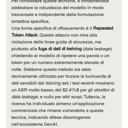
Per contrastare queste tecniche, è fondamentale 
addestrare la robustezza del modello in modo 
trasversale e indipendente dalla formulazione 
sintattica specifica.
Una forma specifica di offuscamento è il 
Repeated 
Token Attack
. Questo attacco non mira alla 
violazione delle linee guida di sicurezza, ma 
piuttosto alla 
fuga di dati di training
 (data leakage) 
chiedendo al modello di ripetere una parola o un 
token per un numero estremamente elevato di 
volte. Sebbene questo metodo sia stato 
storicamente utilizzato per forzare la fuoriuscita di 
dati sensibili dal 
training set
, i test recenti mostrano 
un ASR molto basso, del $2.4\%$ per gli obiettivi di 
data leakage
, e nullo per altri scopi. Tuttavia, la 
ricerca ha individuato almeno un'applicazione 
commerciale che rimane vulnerabile a questa 
tecnica, indicando difese disomogenee 
nell'ecosistema GenAI.