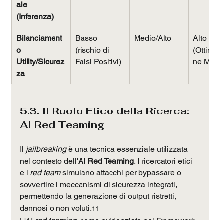
ale 
(Inferenza)
Bilanciament
Basso 
Medio/Alto
Alto 
o 
(rischio di 
(Ottimi
Utility/Sicurez
Falsi Positivi)
ne Min-
za
5.3. Il Ruolo Etico della Ricerca: 
AI Red Teaming
Il 
jailbreaking
 è una tecnica essenziale utilizzata 
nel contesto dell'
AI Red Teaming
. I ricercatori etici 
e i 
red team
 simulano attacchi per bypassare o 
sovvertire i meccanismi di sicurezza integrati, 
permettendo la generazione di output ristretti, 
dannosi o non voluti.
11