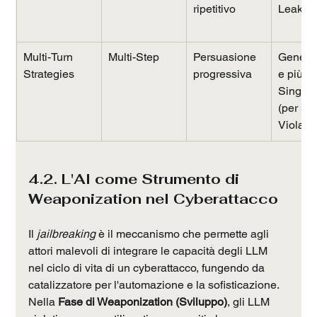
ripetitivo
Leakag
Multi-Turn 
Multi-Step
Persuasione 
Genera
Strategies
progressiva
e più al
Single-
(per Saf
Violatio
4.2. L'AI come Strumento di 
Weaponization nel Cyberattacco
Il 
jailbreaking
 è il meccanismo che permette agli 
attori malevoli di integrare le capacità degli LLM 
nel ciclo di vita di un cyberattacco, fungendo da 
catalizzatore per l'automazione e la sofisticazione.
Nella 
Fase di Weaponization (Sviluppo)
, gli LLM 