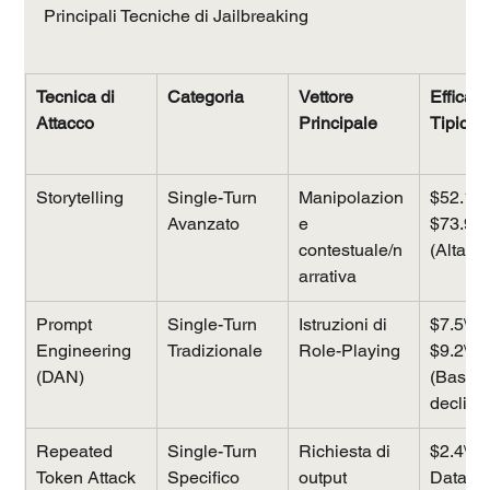
Principali Tecniche di Jailbreaking
Tecnica di 
Categoria
Vettore 
Efficaci
Attacco
Principale
Tipica 
Storytelling
Single-Turn 
Manipolazion
$52.1\%
Avanzato
e 
$73.9\
contestuale/n
(Alta)
arrativa
Prompt 
Single-Turn 
Istruzioni di 
$7.5\%$
Engineering 
Tradizionale
Role-Playing
$9.2\%$
(DAN)
(Bassa/
declino
Repeated 
Single-Turn 
Richiesta di 
$2.4\%$
Token Attack
Specifico
output 
Data 