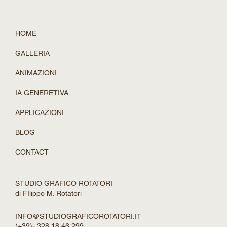
Filippo-Maria Rotatori
27 gen 2025
Tempo di lettura: 2 min
Galleria del Vento in Tempo Reale:
con l'IA e Nvidia Omniverse
Immagina di poter testare istantaneamente le modifiche al
design di un prodotto in una galleria del vento virtuale.
Dimentica le lunghe...