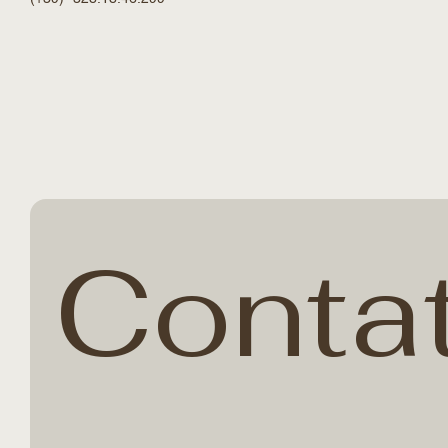
HOME
GALLERIA
ANIMAZIONI
IA GENERETIVA
APPLICAZIONI
BLOG
CONTACT
STUDIO GRAFICO ROTATORI
di FIlippo M. Rotatori
INFO@STUDIOGRAFICOROTATORI.IT
(+39)- 328.18.46.299