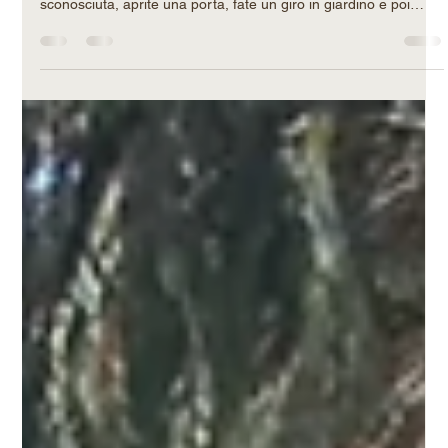
Lyra 2.0: Come NVIDIA sta
insegnando all'IA a costruire mondi
3D infiniti e persistenti
Immaginate di chiedere a un'intelligenza artificiale di generare
un video in cui camminate nel corridoio di una casa
sconosciuta, aprite una porta, fate un giro in giardino e poi
rientrate. Finora, un'IA standard avrebbe fatto un ottimo lavoro
nei primi 3 secondi. Poi, le pareti avrebbero iniziato a
sciogliersi, e una volta rientrati in casa, il corridoio sarebbe
stato completamente diverso. Questo limite sta per essere
superato. Lo Spatial Intelligence Lab di NVIDIA ha rece