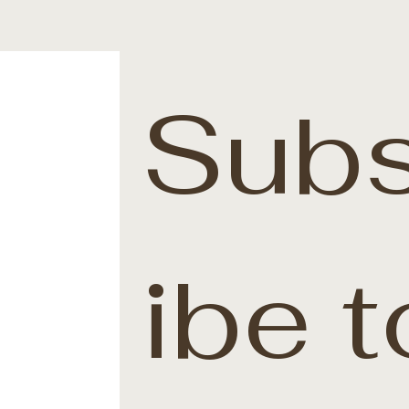
Subs
ibe t