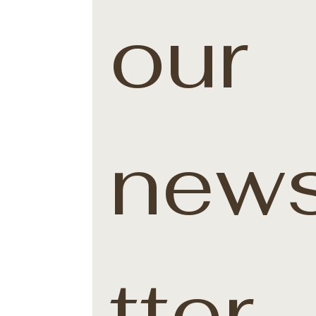
our 
news
tter