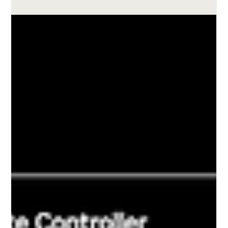
L'Era dell'IA Fisica: Un'Analisi
Approfondita della Strategia Open
Source, delle Architetture e dei
Modelli Fondamentali di Mondo di
NVIDIA
di F.M.R. 02/12/2025 Versione Breve 🌟 Sintesi Esecutiva: Il
Salto verso l'IA Fisica L'Era dell'IA Fisica: Una Narrazione
Strategica Siamo di fronte a un cambio di paradigma
fondamentale. Se l'ultimo decennio è stato definito dall'IA
Digitale—software capaci di scrivere, programmare e creare
immagini—la nuova frontiera tracciata da NVIDIA alla
conferenza NeurIPS è quella dell' IA Fisica . Non si tratta più
solo di generare pixel o testo, ma di generare azioni che hanno
conseg