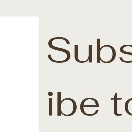
Subs
ibe t