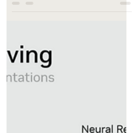
un video in cui camminate nel corridoio di una casa
sconosciuta, aprite una porta, fate un giro in giardino e poi
rientrate. Finora, un'IA standard avrebbe fatto un ottimo lavoro
nei primi 3 secondi. Poi, le pareti avrebbero iniziato a
sciogliersi, e una volta rientrati in casa, il corridoio sarebbe
stato completamente diverso. Questo limite sta per essere
superato. Lo Spatial Intelligence Lab di NVIDIA ha rece