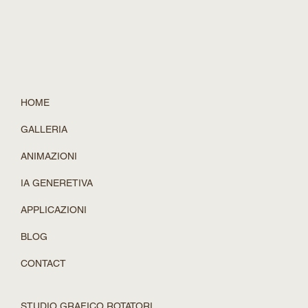
Filippo-Maria Rotatori
23 gen 2025
Tempo di lettura: 2 min
Neural Rendering (Parte 1)
Erano mesi che cercavo notizie concrete sul neural rendering,
ma trovavo solo informazioni frammentarie o complessi paper
accademici. Si...
HOME