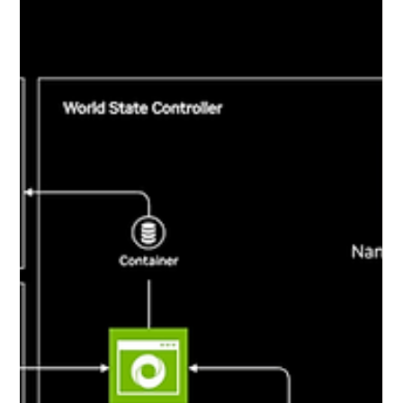
NVIDIA ha gradualmente introdotto due nuove tecnologie per
migliorare l'esperienza di rendering in real time e nei video
giochi su PC:...