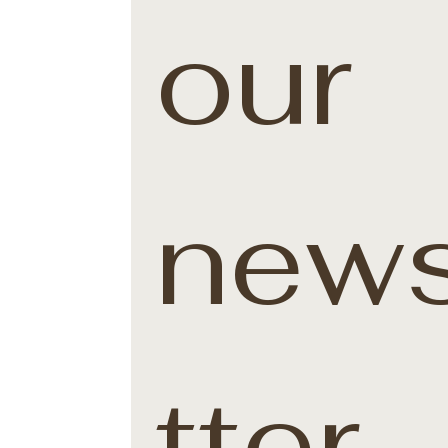
our 
news
tter