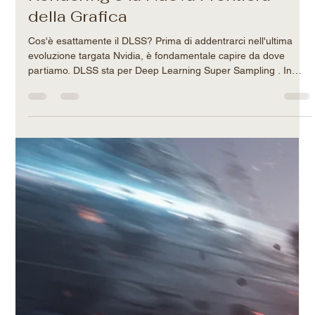
Filippo-Maria Rotatori
11 apr
Tempo di lettura: 3 min
Nvidia DLSS 5: L'Era del Neural
Rendering e la Nuova Frontiera
della Grafica
Cos'è esattamente il DLSS? Prima di addentrarci nell'ultima
evoluzione targata Nvidia, è fondamentale capire da dove
partiamo. DLSS sta per Deep Learning Super Sampling . In
parole povere, è una tecnologia esclusiva delle schede video
Nvidia RTX nata con un obiettivo preciso: aumentare
drasticamente le prestazioni dei giochi (i famosi FPS, o frame
per secondo) senza sacrificare la qualità dell'immagine . Come
ci riesce? Tradizionalmente, per giocare in 4K, la scheda video
de