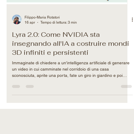
Filippo-Maria Rotatori
16 apr
Tempo di lettura: 3 min
Lyra 2.0: Come NVIDIA sta
insegnando all'IA a costruire mondi
3D infiniti e persistenti
Immaginate di chiedere a un'intelligenza artificiale di generare
un video in cui camminate nel corridoio di una casa
sconosciuta, aprite una porta, fate un giro in giardino e poi
rientrate. Finora, un'IA standard avrebbe fatto un ottimo lavoro
nei primi 3 secondi. Poi, le pareti avrebbero iniziato a
sciogliersi, e una volta rientrati in casa, il corridoio sarebbe
stato completamente diverso. Questo limite sta per essere
superato. Lo Spatial Intelligence Lab di NVIDIA ha rece