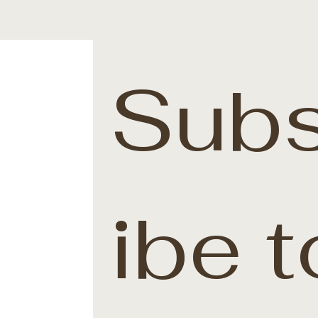
Subs
ibe t