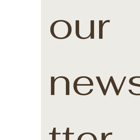
our 
news
tter