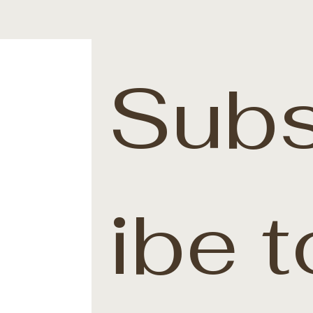
Subs
ibe t