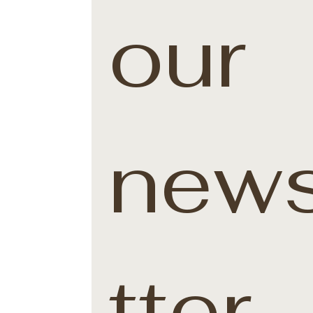
our 
news
tter