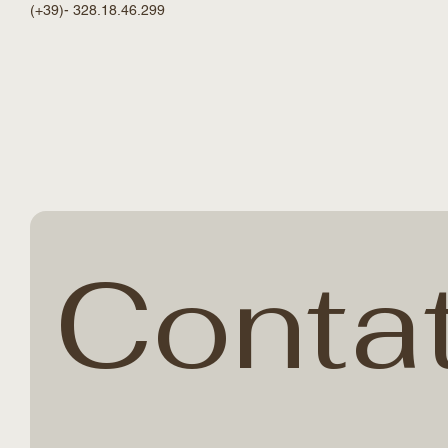
INFO@STUDIOGRAFICOROTATORI.IT
(+39)- 328.18.46.299
Conta