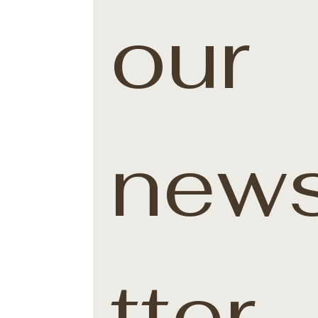
our 
news
tter