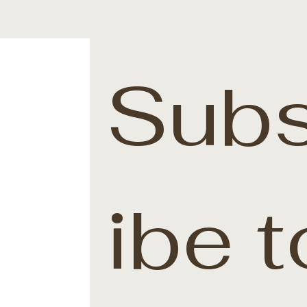
Subs
ibe t