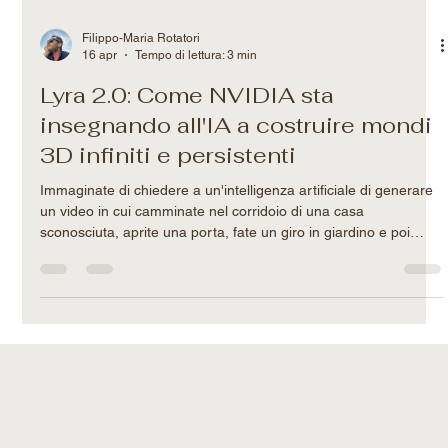
Filippo-Maria Rotatori
16 apr
Tempo di lettura: 3 min
Lyra 2.0: Come NVIDIA sta
insegnando all'IA a costruire mondi
3D infiniti e persistenti
Immaginate di chiedere a un'intelligenza artificiale di generare
un video in cui camminate nel corridoio di una casa
sconosciuta, aprite una porta, fate un giro in giardino e poi
rientrate. Finora, un'IA standard avrebbe fatto un ottimo lavoro
nei primi 3 secondi. Poi, le pareti avrebbero iniziato a
sciogliersi, e una volta rientrati in casa, il corridoio sarebbe
stato completamente diverso. Questo limite sta per essere
superato. Lo Spatial Intelligence Lab di NVIDIA ha rece