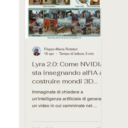
Filippo-Maria Rotatori
16 apr
Tempo di lettura: 3 min
Lyra 2.0: Come NVIDIA
sta insegnando all'IA a
costruire mondi 3D
infiniti e persistenti
Immaginate di chiedere a
un'intelligenza artificiale di generare
un video in cui camminate nel
corridoio di una casa sconosciuta,
aprite una porta, fate un giro in
giardino e poi rientrate. Finora, un'IA