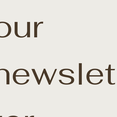
our 
newslet