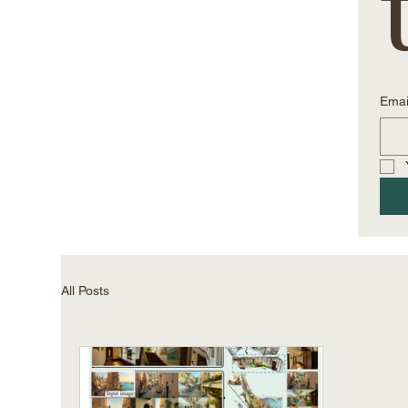
Emai
All Posts