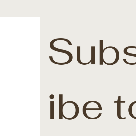
Subs
ibe t