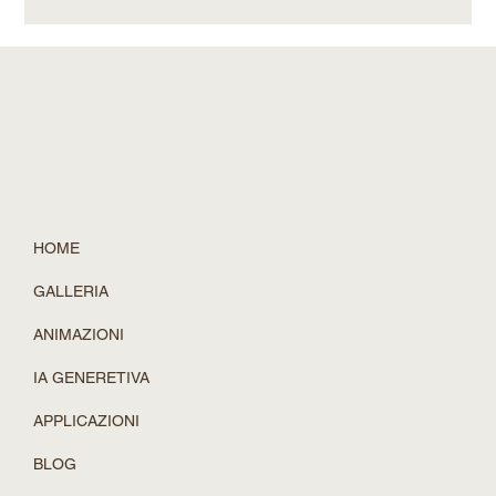
nei primi 3 secondi. Poi, le pareti avrebbero iniziato a
sciogliersi, e una volta rientrati in casa, il corridoio sarebbe
stato completamente diverso. Questo limite sta per essere
superato. Lo Spatial Intelligence Lab di NVIDIA ha rece
HOME
GALLERIA
ANIMAZIONI
IA GENERETIVA
APPLICAZIONI