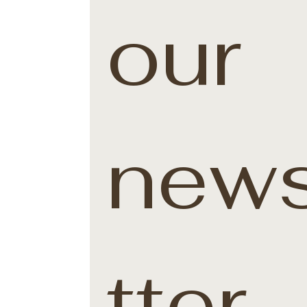
our 
news
tter