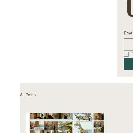
Emai
All Posts