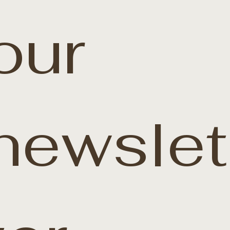
our 
newslet