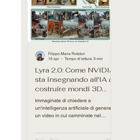
Filippo-Maria Rotatori
16 apr
Tempo di lettura: 3 min
Lyra 2.0: Come NVIDIA
sta insegnando all'IA a
costruire mondi 3D
infiniti e persistenti
Immaginate di chiedere a
un'intelligenza artificiale di generare
un video in cui camminate nel
corridoio di una casa sconosciuta,
aprite una porta, fate un giro in
giardino e poi rientrate. Finora, un'IA