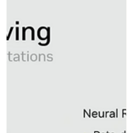
stato completamente diverso. Questo limite sta per essere
superato. Lo Spatial Intelligence Lab di NVIDIA ha rece