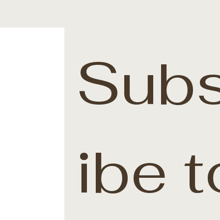
Subs
ibe t