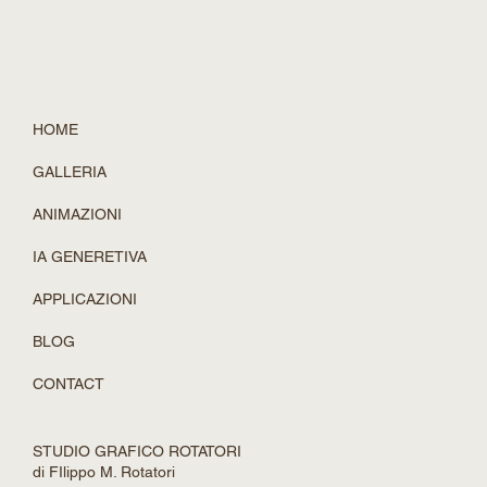
drasticamente le prestazioni dei giochi (i famosi FPS, o frame
per secondo) senza sacrificare la qualità dell'immagine . Come
ci riesce? Tradizionalmente, per giocare in 4K, la scheda video
de
HOME
GALLERIA
ANIMAZIONI
IA GENERETIVA
APPLICAZIONI
BLOG