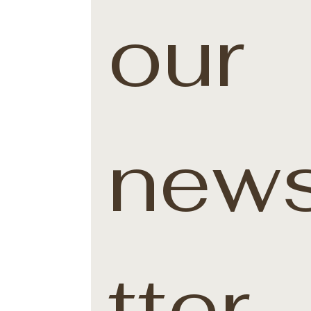
our 
news
tter