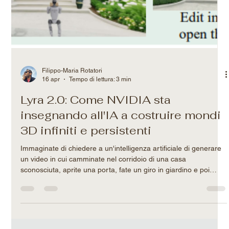
Filippo-Maria Rotatori
16 apr
Tempo di lettura: 3 min
Lyra 2.0: Come NVIDIA sta
insegnando all'IA a costruire mondi
3D infiniti e persistenti
Immaginate di chiedere a un'intelligenza artificiale di generare
un video in cui camminate nel corridoio di una casa
sconosciuta, aprite una porta, fate un giro in giardino e poi
rientrate. Finora, un'IA standard avrebbe fatto un ottimo lavoro
nei primi 3 secondi. Poi, le pareti avrebbero iniziato a
sciogliersi, e una volta rientrati in casa, il corridoio sarebbe