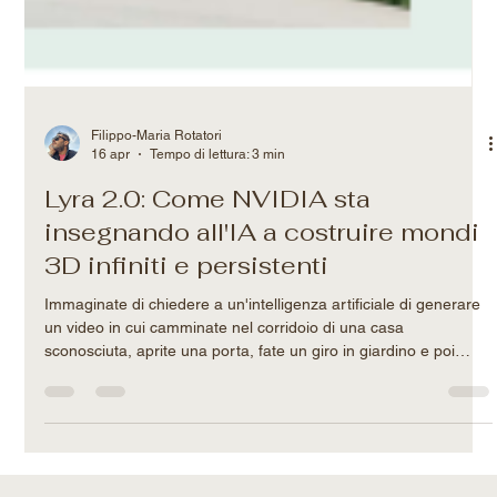
Filippo-Maria Rotatori
16 apr
Tempo di lettura: 3 min
Lyra 2.0: Come NVIDIA sta
insegnando all'IA a costruire mondi
3D infiniti e persistenti
Immaginate di chiedere a un'intelligenza artificiale di generare
un video in cui camminate nel corridoio di una casa
sconosciuta, aprite una porta, fate un giro in giardino e poi
rientrate. Finora, un'IA standard avrebbe fatto un ottimo lavoro
nei primi 3 secondi. Poi, le pareti avrebbero iniziato a
sciogliersi, e una volta rientrati in casa, il corridoio sarebbe
stato completamente diverso. Questo limite sta per essere