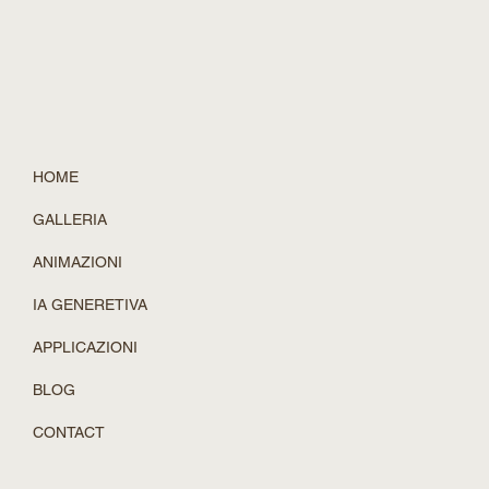
superato. Lo Spatial Intelligence Lab di NVIDIA ha rece
HOME
GALLERIA
ANIMAZIONI
IA GENERETIVA
APPLICAZIONI
BLOG
CONTACT