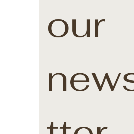
our 
news
tter