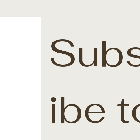
Subs
ibe t