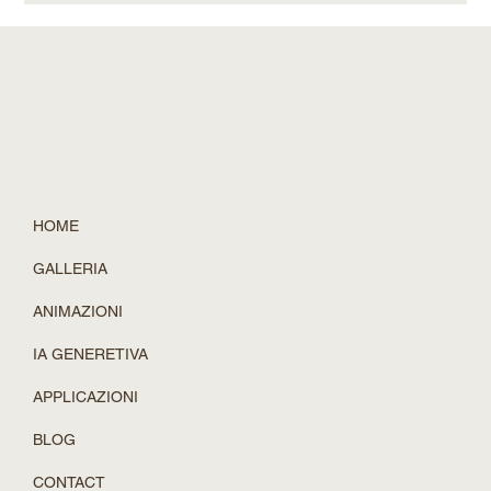
nei primi 3 secondi. Poi, le pareti avrebbero iniziato a
sciogliersi, e una volta rientrati in casa, il corridoio sarebbe
stato completamente diverso. Questo limite sta per essere
superato. Lo Spatial Intelligence Lab di NVIDIA ha rece
HOME
GALLERIA
ANIMAZIONI
IA GENERETIVA
APPLICAZIONI