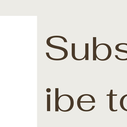
Subs
ibe t