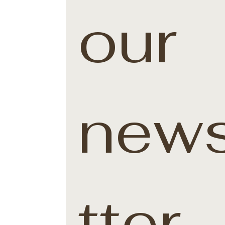
our 
news
tter