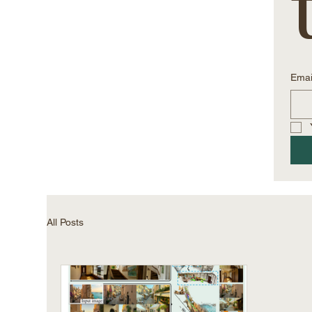
Emai
All Posts