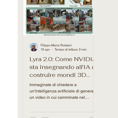
Filippo-Maria Rotatori
16 apr
Tempo di lettura: 3 min
Lyra 2.0: Come NVIDIA
sta insegnando all'IA a
costruire mondi 3D
infiniti e persistenti
Immaginate di chiedere a
un'intelligenza artificiale di generare
un video in cui camminate nel
corridoio di una casa sconosciuta,
aprite una porta, fate un giro in
giardino e poi rientrate. Finora, un'IA