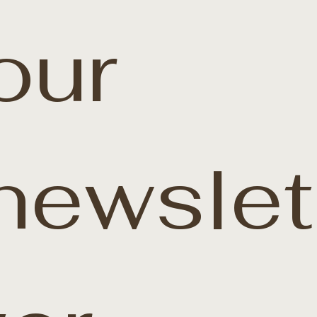
our 
newslet